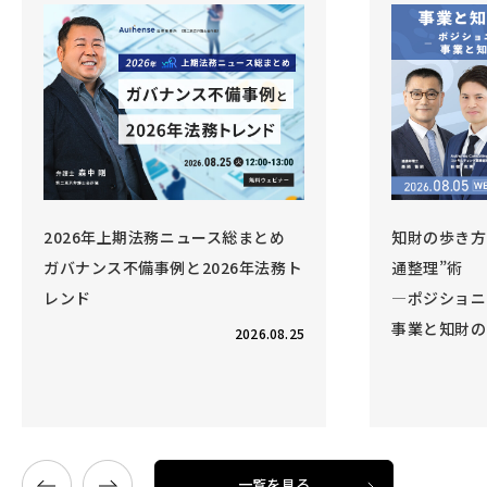
知財の歩き方 Vol.6 事業と知財の“交
法務DX・体
通整理”術
1時間でわか
―ポジショニング戦略を強化する、
ス」
事業と知財のコラボレーション―
～法務クラウ
疑問・使い方
開催終了
2026.08.05
一覧を見る