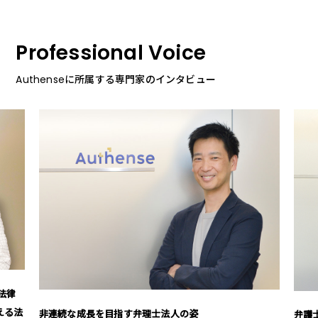
Professional Voice
Authenseに所属する専門家のインタビュー
「あ
賢介
弁護士の枠を超えて 鈴木 裕二弁護士が語る「相手の立