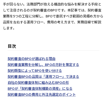
手が回
らない。法務部門が抱える構造
的な悩みを解決
する手段と
して注目され
るのが契約審査のBP
Oです。本記事で
は、契約審査
業務を5つの
工程に分解し、BPOで委託
すべき範囲の見極
め方から
品質を左右する
運用フロー、費用の考え方
まで、実務目線で
解説
します。
目次
契約審査のBPOが選ばれる理由
契約審査業務を分解し、BPOの方針を策定する
契約類型によってBPOを使い分ける
契約審査BPOの品質は「運用フロー」で決まる
自社の契約審査体制に組み込むBPOの形
BPOが「契約審査体制構築の資産」になる
契約審査BPOの費用と外注先選定のポイント